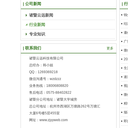
公司新闻
行
诸暨云远新闻
钱
结
行业新闻
邀
专业知识
广
联系我们
更多
微
诸暨云远科技有限公司
2
总经办：韩小姐
生
QQ：1269369218
速
微信沟通号：wzdzzz
业务热线：18006808820
视
售后电话：0575-88402822
微
诸暨分公司地址：诸暨大学城旁
精
总公司地址：杭州市西湖区万塘路262号万塘汇
烟
大厦6号楼5层455室
网址：www.zjyyweb.com
即