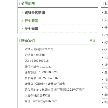
公司新闻
行
诸暨云远新闻
五
人
行业新闻
微
专业知识
小
联系我们
更多
奖
诸暨云远科技有限公司
结
总经办：韩小姐
火
QQ：1269369218
微
微信沟通号：wzdzzz
业务热线：18006808820
邀
售后电话：0575-88402822
视
诸暨分公司地址：诸暨大学城旁
相
总公司地址：杭州市西湖区万塘路262号万塘汇
2
大厦6号楼5层455室
网址：www.zjyyweb.com
即