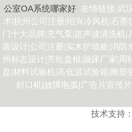
公室OA系统哪家好
友情链接:
武
术
|
杭州公司注册
|
绍兴冷风机
|
石墨
门十大品牌
|
充气泵
|
超声波清洗机
|
装设计
|
公司注册
|
实木护墙板
|
消防
州标志设计
|
芳纶盘根
|
蹦床厂家
|
周
盘
|
材料试验机
|
高低温试验箱
|
雕塑
|
|
广告片宣传片
封口机
故障电弧
技术支持