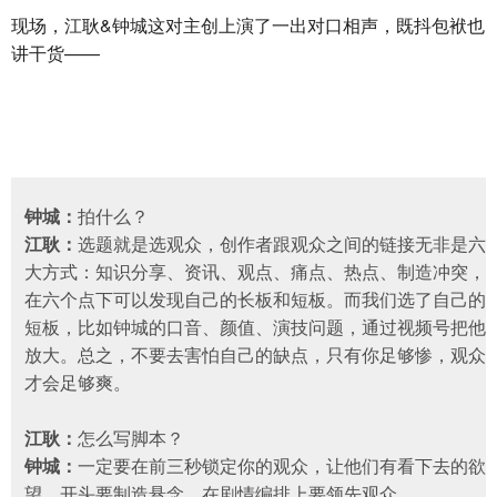
现场，江耿&钟城这对主创上演了一出对口相声，既抖包袱也
讲干货——
钟城：
拍什么？
江耿：
选题就是选观众，创作者跟观众之间的链接无非是六
大方式：知识分享、资讯、观点、痛点、热点、制造冲突，
在六个点下可以发现自己的长板和短板。而我们选了自己的
短板，比如钟城的口音、颜值、演技问题，通过视频号把他
放大。总之，不要去害怕自己的缺点，只有你足够惨，观众
才会足够爽。
江耿：
怎么写脚本？
钟城：
一定要在前三秒锁定你的观众，让他们有看下去的欲
望。开头要制造悬念，在剧情编排上要领先观众。